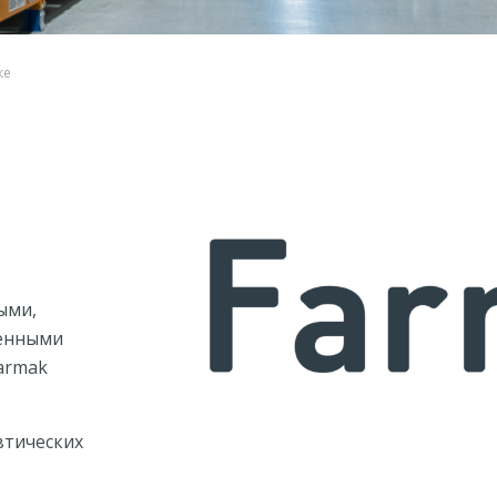
ке
ыми,
венными
armak
втических