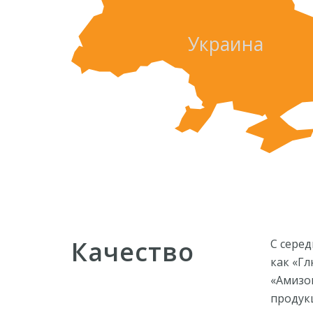
Украина
Качество
С серед
как «Гл
«Амизо
продук