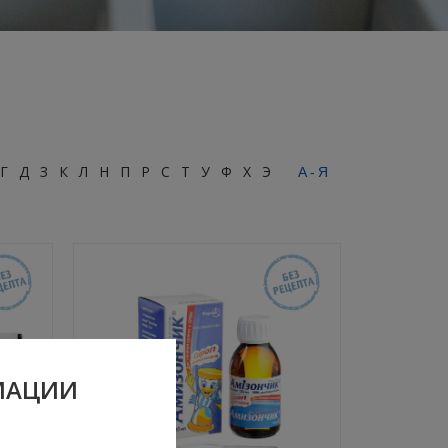
Г
Д
З
К
Л
Н
П
Р
С
Т
У
Ф
Х
Э
А-Я
МАЦИИ