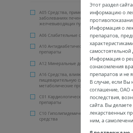
Этот раздел сайт
информацию о лек
A05 Средства, применяемые при
Ав
заболеваниях печени и
противопоказани
желчевыводящих путей
ПОК
Информация о лек
ПРИ
A06 Слабительные средства
препаратов, пре
Сим
характеристиками
вен
A10 Антидиабетические
самостоятельной 
недо
препараты
Информация о ре
A12 Минеральные добавки
Дет
ознакомления вр
препаратов и не 
A16 Средства, влияющие на
пищеварительную систему и
В случае, если Вы
метаболические процессы
соглашение, ОАО 
C01 Кардиологические
последствия, воз
препараты
сайта. Вы делаете
лекарственных пр
C10 Гиполипидемические
средства
ним, а самолечен
D01 Противогрибковые
Я подтверждаю, 