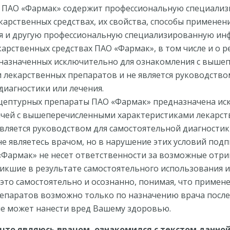
а ПАО «Фармак» содержит профессиональную специали
арственных средствах, их свойства, способы применен
еню®
Айдринк
я и другую профессиональную специализированную ин
АЗАНИЯ К
ПОКАЗАНИЯ К
арственных средствах ПАО «Фармак», в том числе и о 
МЕНЕНИЮ:
ПРИМЕНЕНИЮ:
дназначенных исключительно для ознакомления с выше
птоматическое лечение
Симптоматическое леч
 лекарственных препаратов и не является руководство
олимфатической
острых респираторных
диагностики или лечения.
статочности ...
инфекций и г ...
цептурных препараты ПАО «Фармак» предназначена ис
альнее
Детальнее
ачей с вышеперечисленными характеристиками лекарс
является руководством для самостоятельной диагностик
 не являетесь врачом, но в нарушение этих условий под
«Фармак» не несет ответственности за возможные отр
никшие в результате самостоятельного использования 
 это самостоятельно и осознанно, понимая, что примен
епаратов возможно только по назначению врача после
ие может нанести вред Вашему здоровью.
что являюсь врачом, ознакомился с текстом данно