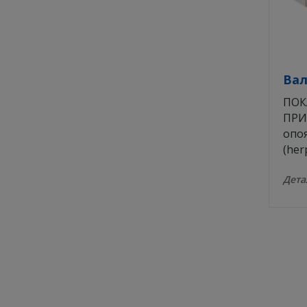
заболевании полости носа
R02 Препараты, применяемые
при заболевании горла
R05 Средства, применяемые при
Ва
кашле и простудных
заболеваниях
ПОК
ПРИ
R06 Антигистаминные средства
опо
для системного применения
(her
S01 Средства, применяемые в
офтальмологии
Дет
В02 Антигеморрагические
средства
Диетические добавки,
способствующие нормализации и
поддержанию нормальной
микрофлоры кишечника
С05С