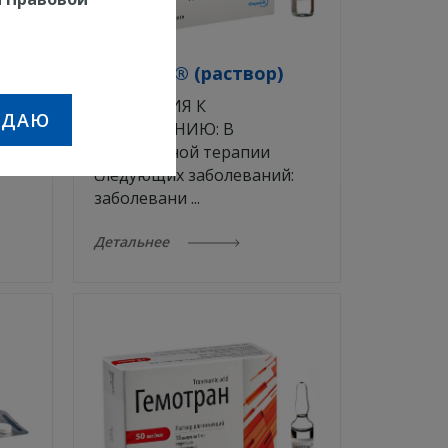
Вазопро® (раствор)
ПОКАЗАНИЯ К
ЖДАЮ
ПРИМЕНЕНИЮ: В
комплексной терапии
следующих заболеваний:
заболевани ...
Детальнее